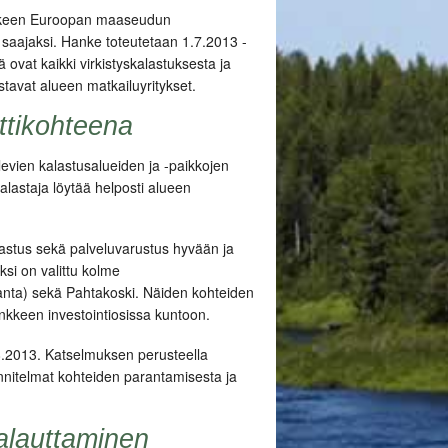
nkkeen Euroopan maaseudun
 saajaksi. Hanke toteutetaan 1.7.2013 -
at kaikki virkistyskalastuksesta ja
tavat alueen matkailuyritykset.
ttikohteena
vien kalastusalueiden ja -paikkojen
alastaja löytää helposti alueen
pastus sekä palveluvarustus hyvään ja
ksi on valittu kolme
ranta) sekä Pahtakoski. Näiden kohteiden
nkkeen investointiosissa kuntoon.
-9.8.2013. Katselmuksen perusteella
uunnitelmat kohteiden parantamisesta ja
alauttaminen