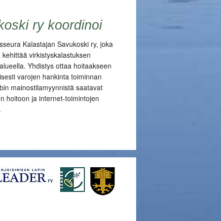
oski ry koordinoi
usseura Kalastajan Savukoski ry, joka
 kehittää virkistyskalastuksen
alueella. Yhdistys ottaa hoitaakseen
eisesti varojen hankinta toiminnan
bin mainostilamyynnistä saatavat
en hoitoon ja internet-toimintojen
.