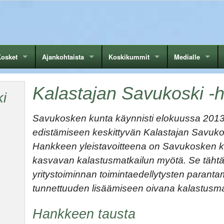
osket
Ajankohtaista
Koskikummit
Medialle
Kalastajan Savukoski -
i
Savukosken kunta käynnisti elokuussa 2013
edistämiseen keskittyvän Kalastajan Savuko
Hankkeen yleistavoitteena on Savukosken k
kasvavan kalastusmatkailun myötä. Se täht
yritystoiminnan toimintaedellytysten paran
tunnettuuden lisäämiseen oivana kalastusma
Hankkeen tausta