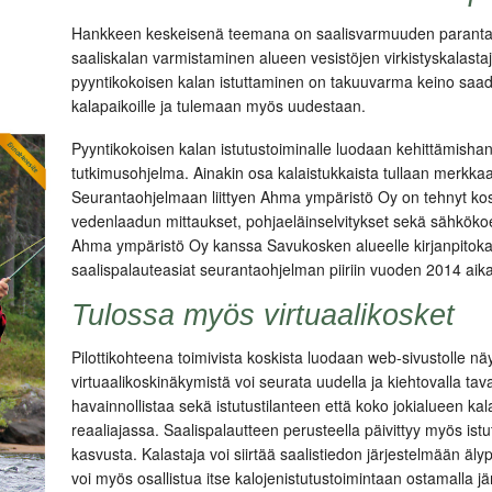
Hankkeen keskeisenä teemana on saalisvarmuuden parantami
saaliskalan varmistaminen alueen vesistöjen virkistyskalastaj
pyyntikokoisen kalan istuttaminen on takuuvarma keino saada
kalapaikoille ja tulemaan myös uudestaan.
Pyyntikokoisen kalan istutustoiminalle luodaan kehittämishan
tutkimusohjelma. Ainakin osa kalaistukkaista tullaan merkkaa
Seurantaohjelmaan liittyen Ahma ympäristö Oy on tehnyt
ko
vedenlaadun mittaukset, pohjaeläinselvitykset sekä sähköko
Ahma ympäristö Oy kanssa Savukosken alueelle kirjanpitokala
saalispalauteasiat seurantaohjelman piiriin vuoden 2014 aik
Tulossa myös virtuaalikosket
Pilottikohteena toimivista koskista luodaan web-sivustolle nä
virtuaalikoskinäkymistä voi seurata uudella ja kiehtovalla t
havainnollistaa sekä istutustilanteen että koko jokialueen ka
reaaliajassa. Saalispalautteen perusteella päivittyy myös istut
kasvusta. Kalastaja voi siirtää saalistiedon järjestelmään äl
voi myös osallistua itse kalojenistutustoimintaan ostamalla jä