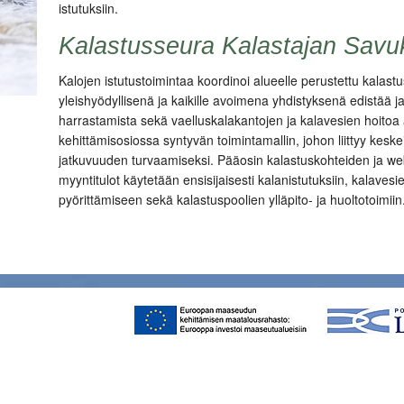
istutuksiin.
Kalastusseura Kalastajan Savuk
Kalojen istutustoimintaa koordinoi alueelle perustettu kalast
yleishyödyllisenä ja kaikille avoimena yhdistyksenä edistää ja
harrastamista sekä vaelluskalakantojen ja kalavesien hoitoa 
kehittämisosiossa syntyvän toimintamallin, johon liittyy kesk
jatkuvuuden turvaamiseksi. Pääosin kalastuskohteiden ja we
myyntitulot käytetään ensisijaisesti kalanistutuksiin, kalavesi
pyörittämiseen sekä kalastuspoolien ylläpito- ja huoltotoimiin