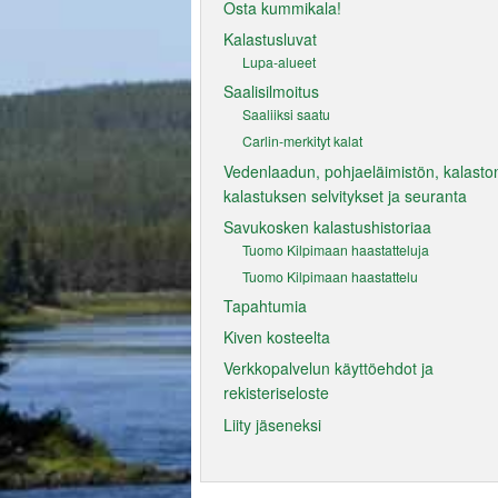
Osta kummikala!
Kalastusluvat
Lupa-alueet
Saalisilmoitus
Saaliiksi saatu
Carlin-merkityt kalat
Vedenlaadun, pohjaeläimistön, kalaston
kalastuksen selvitykset ja seuranta
Savukosken kalastushistoriaa
Tuomo Kilpimaan haastatteluja
Tuomo Kilpimaan haastattelu
Tapahtumia
Kiven kosteelta
Verkkopalvelun käyttöehdot ja
rekisteriseloste
Liity jäseneksi