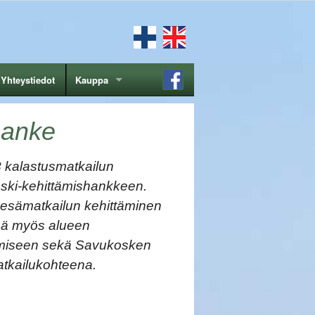
Yhteystiedot
Kauppa
hanke
 kalastusmatkailun
ski-kehittämishankkeen.
esämatkailun kehittäminen
ää myös alueen
tamiseen sekä Savukosken
tkailukohteena.