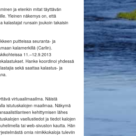
nen ja etenkin mitat täyttävän
ille. Yleinen näkemys on, että
 kalastajat runsain joukoin takaisin
kkeen puitteissa seuranta- ja
maan kalamerkillä (Carlin).
skikohteissa
11.–12.9.2013
ekalastukset. Hanke koordinoi yhdessä
stajia sekä saattaa kalastus- ja
ana.
yttävä virtuaalimaailma. Näistä
avalla istutuskalojen maailmaa. Näkymä
lansaalistilanteen kehittymisen lähes
uskalojen vaellustiedot ja tiedot kalojen
ypuhelimella tai web-sivuston kautta. Hän
rjestelmästä omia nimikkokaloja tuleviin