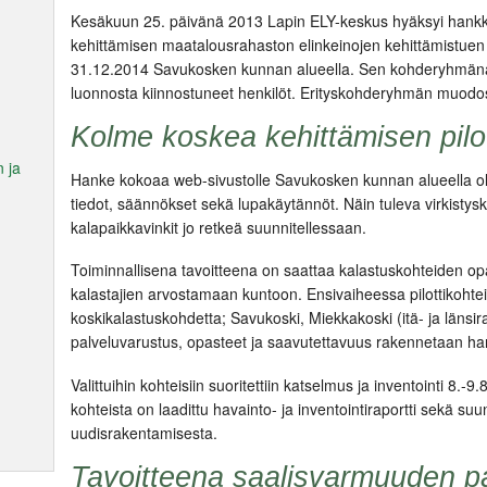
Kesäkuun 25. päivänä 2013 Lapin ELY-keskus hyäksyi ha
kehittämisen maatalousrahaston elinkeinojen kehittämistuen
31.12.2014 Savukosken kunnan alueella. Sen kohderyhmänä ov
luonnosta kiinnostuneet henkilöt. Erityskohderyhmän muodos
Kolme koskea kehittämisen pilo
 ja
Hanke kokoaa web-sivustolle Savukosken kunnan alueella ole
tiedot, säännökset sekä lupakäytännöt. Näin tuleva virkistysk
kalapaikkavinkit jo retkeä suunnitellessaan.
Toiminnallisena tavoitteena on saattaa kalastuskohteiden o
kalastajien arvostamaan kuntoon. Ensivaiheessa pilottikohtei
koskikalastuskohdetta; Savukoski, Miekkakoski (itä- ja länsi
palveluvarustus, opasteet ja saavutettavuus rakennetaan ha
Valittuihin kohteisiin suoritettiin katselmus ja inventointi 8.
kohteista on laadittu havainto- ja inventointiraportti sekä s
uudisrakentamisesta.
Tavoitteena saalisvarmuuden p