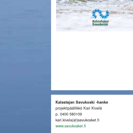
Kalastajan Savukoski -hanke
projektipäällikkö Kari Kivelä
p. 0400 580109
kari.kivela(at)savukosket.fi
www.savukosket.fi
_