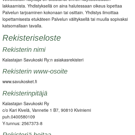
lakkaamista. Yhdistyksellä on aina halutessaan oikeus lopettaa
Palvelun tarjoaminen kokonaan tai osittain. Yhdistys ilmoittaa
lopettamisesta etukäteen Palvelun välityksellä tai muulla sopivaksi
katsomallaan tavalla.
Rekisteriseloste
Rekisterin nimi
Kalastajan Savukoski Ry:n asiakasrekisteri
Rekisterin www-osoite
www.savukosket.fi
Rekisterinpitäjä
Kalastajan Savukoski Ry
c/o Kari Kivelä, Vannetie 1 B7, 90810 Kiviniemi
puh.0400580109
Y-tunnus: 2567373-8
Rekisteriä hoitaa