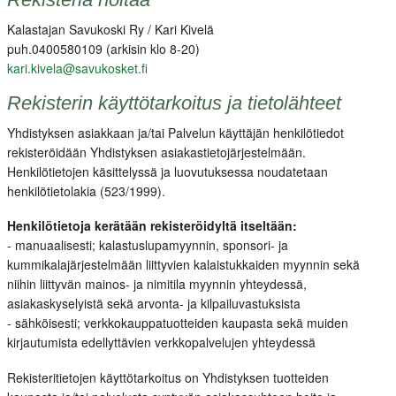
Kalastajan Savukoski Ry / Kari Kivelä
puh.0400580109 (arkisin klo 8-20)
kari.kivela@savukosket.fi
Rekisterin käyttötarkoitus ja tietolähteet
Yhdistyksen asiakkaan ja/tai Palvelun käyttäjän henkilötiedot
rekisteröidään Yhdistyksen asiakastietojärjestelmään.
Henkilötietojen käsittelyssä ja luovutuksessa noudatetaan
henkilötietolakia (523/1999).
Henkilötietoja kerätään rekisteröidyltä itseltään:
- manuaalisesti; kalastuslupamyynnin, sponsori- ja
kummikalajärjestelmään liittyvien kalaistukkaiden myynnin sekä
niihin liittyvän mainos- ja nimitila myynnin yhteydessä,
asiakaskyselyistä sekä arvonta- ja kilpailuvastuksista
- sähköisesti; verkkokauppatuotteiden kaupasta sekä muiden
kirjautumista edellyttävien verkkopalvelujen yhteydessä
Rekisteritietojen käyttötarkoitus on Yhdistyksen tuotteiden