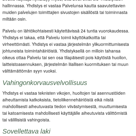
hallinnassa. Yhdistys ei vastaa Palvelunsa kautta saavutettavien
muiden palvelujen toimittajien sivustojen sisällöstä tai toiminnasta
miltään osin.
Palvelu on lähtökohtaisesti käytettävissä 24 tuntia vuorokaudessa.
Yhdistys ei takaa, että Palvelu toimii käyttökatkoitta tai
virheettömästi. Yhdistys ei vastaa järjestelmän ylikuormittumisesta
johtuneista toimintahäiriöistä. Yhdistyksellä on milloin tahansa
oikeus ottaa Palvelu tai sen osa tilapäisesti pois käytöstä huollon,
laitteistoasennuksen, järjestelmän liiallisen kuormituksen tai muun
välttämättömän syyn vuoksi.
Vahingonkorvausvelvollisuus
Yhdistys ei vastaa teknisten vikojen, huoltojen tai asennustöiden
aiheuttamista katkoksista, tietoliikennehäiriöistä eikä niistä
mahdollisesti aiheutuvasta tiedon viivästymisestä, muuttumisesta
tai katoamisesta mahdollisesti käyttäjälle aiheutuvista välittömistä
tai välillisistä vahingoista.
Sovellettava laki