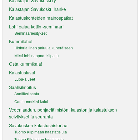
Kalastajan Savukoski ry
Kalastajan Savukoski -hanke
Kalastuskohteiden mainospaikat
Lohi palaa kotiin -seminaari
Seminaariesitykset
Kummilohet
Historiallinen paluu alkuperäiseen
Miksi lohi nappaa -kilpailu
Osta kummikala!
Kalastusluvat
Lupa-alueet
Saalisilmoitus
Saaliiksi saatu
Carlin-merkityt kalat
Vedenlaadun, pohjaeläimistön, kalaston ja kalastuksen
selvitykset ja seuranta
Savukosken kalastushistoriaa
Tuomo Kilpimaan haastatteluja
Tuomo Kilpimaan haastattelu