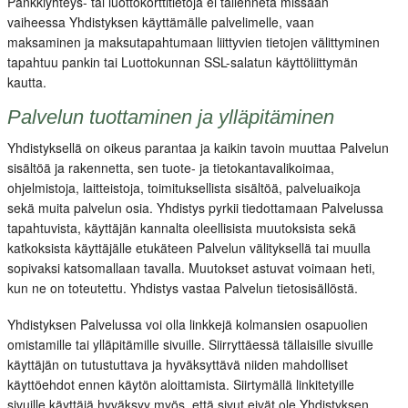
Pankkiyhteys- tai luottokorttitietoja ei tallenneta missään
vaiheessa Yhdistyksen käyttämälle palvelimelle, vaan
maksaminen ja maksutapahtumaan liittyvien tietojen välittyminen
tapahtuu pankin tai Luottokunnan SSL-salatun käyttöliittymän
kautta.
Palvelun tuottaminen ja ylläpitäminen
Yhdistyksellä on oikeus parantaa ja kaikin tavoin muuttaa Palvelun
sisältöä ja rakennetta, sen tuote- ja tietokantavalikoimaa,
ohjelmistoja, laitteistoja, toimituksellista sisältöä, palveluaikoja
sekä muita palvelun osia. Yhdistys pyrkii tiedottamaan Palvelussa
tapahtuvista, käyttäjän kannalta oleellisista muutoksista sekä
katkoksista käyttäjälle etukäteen Palvelun välityksellä tai muulla
sopivaksi katsomallaan tavalla. Muutokset astuvat voimaan heti,
kun ne on toteutettu. Yhdistys vastaa Palvelun tietosisällöstä.
Yhdistyksen Palvelussa voi olla linkkejä kolmansien osapuolien
omistamille tai ylläpitämille sivuille. Siirryttäessä tällaisille sivuille
käyttäjän on tutustuttava ja hyväksyttävä niiden mahdolliset
käyttöehdot ennen käytön aloittamista. Siirtymällä linkitetyille
sivuille käyttäjä hyväksyy myös, että sivut eivät ole Yhdistyksen