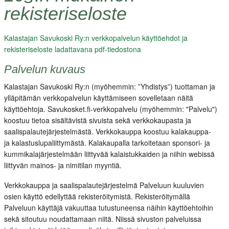
Medialle
rekisteriseloste
Yhteystiedot
Kalastajan Savukoski Ry:n verkkopalvelun käyttöehdot ja
Kauppa
rekisteriseloste ladattavana pdf-tiedostona
Palvelun kuvaus
Kalastajan Savukoski Ry:n (myöhemmin: ”Yhdistys”) tuottaman ja
ylläpitämän verkkopalvelun käyttämiseen sovelletaan näitä
käyttöehtoja. Savukosket.fi-verkkopalvelu (myöhemmin: "Palvelu")
koostuu tietoa sisältävistä sivuista sekä verkkokaupasta ja
saalispalautejärjestelmästä. Verkkokauppa koostuu kalakauppa-
ja kalastuslupaliittymästä. Kalakaupalla tarkoitetaan sponsori- ja
kummikalajärjestelmään liittyvää kalaistukkaiden ja niihin webissä
liittyvän mainos- ja nimitilan myyntiä.
Verkkokauppa ja saalispalautejärjestelmä Palveluun kuuluvien
osien käyttö edellyttää rekisteröitymistä. Rekisteröitymällä
Palveluun käyttäjä vakuuttaa tutustuneensa näihin käyttöehtoihin
sekä sitoutuu noudattamaan niitä. Niissä sivuston palveluissa