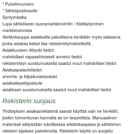
* Puhelinnumero
* Sähköpostiosoite
Syntymäaika
Lupa sähköiseen suoramarkkinointiin / Kieltäytyminen
markkinoinnista
Verkkokauppa asiakkailta pakollisena kerätään myös salasana,
jonka asiakas keksii itse rekisteröitymishetkellä.
Asiakkuuteen liittyvät tiedot:
mahdolliset vapaaehtoisesti annetut tiedot
rekisteröidyn suostumuksella saadut muut mahdolliset tiedot
Asiakaspalautetiedot:
arvonta- ja kilpailuvastaukset
asiakaskyselypalaute
asiakkaan suostumuksella saadut muut mahdolliset tiedot
Rekisterin suojaus
Yhdistyksen asiakasrekisteriä saavat käyttää vain ne henkilöt,
joiden toimenkuvan kannalta se on tarpeellista. Manuaalinen
materiaali säilytetään lukollisessa arkistokaapissa ja sähköinen
rekisteri sijaitsee palvelimella. Rekisterin käyttö on suojattu