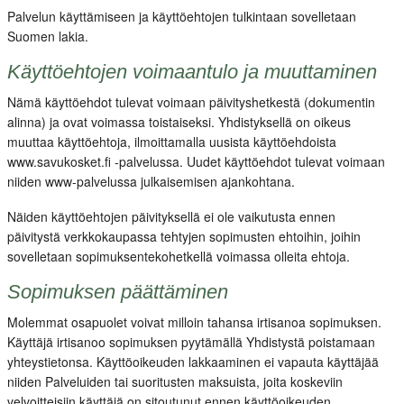
Palvelun käyttämiseen ja käyttöehtojen tulkintaan sovelletaan
Suomen lakia.
Käyttöehtojen voimaantulo ja muuttaminen
Nämä käyttöehdot tulevat voimaan päivityshetkestä (dokumentin
alinna) ja ovat voimassa toistaiseksi. Yhdistyksellä on oikeus
muuttaa käyttöehtoja, ilmoittamalla uusista käyttöehdoista
www.savukosket.fi -palvelussa. Uudet käyttöehdot tulevat voimaan
niiden www-palvelussa julkaisemisen ajankohtana.
Näiden käyttöehtojen päivityksellä ei ole vaikutusta ennen
päivitystä verkkokaupassa tehtyjen sopimusten ehtoihin, joihin
sovelletaan sopimuksentekohetkellä voimassa olleita ehtoja.
Sopimuksen päättäminen
Molemmat osapuolet voivat milloin tahansa irtisanoa sopimuksen.
Käyttäjä irtisanoo sopimuksen pyytämällä Yhdistystä poistamaan
yhteystietonsa. Käyttöoikeuden lakkaaminen ei vapauta käyttäjää
niiden Palveluiden tai suoritusten maksuista, joita koskeviin
velvoitteisiin käyttäjä on sitoutunut ennen käyttöoikeuden