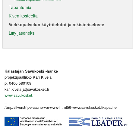
Tapahtumia
Kiven kosteelta
Verkkopalvelun käyttöehdot ja rekisteriseloste
Liity jäseneksi
Kalastajan Savukoski -hanke
projektipäällikkö Kari Kivelä
p. 0400 580109
kari.kivela(at)savukosket.fi
www.savukosket.fi
_
/tmp/silverstripe-cache-var-www-html56-www.savukosket.fi/apache