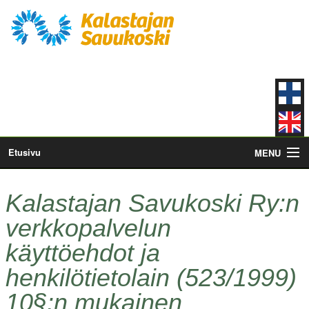
Etusivu
MENU
Kalastajan Savukoski
Kalastajan Savukoski Ry:n
Kosket
verkkopalvelun
käyttöehdot ja
Ajankohtaista
henkilötietolain (523/1999)
Koskikummit
10§:n mukainen