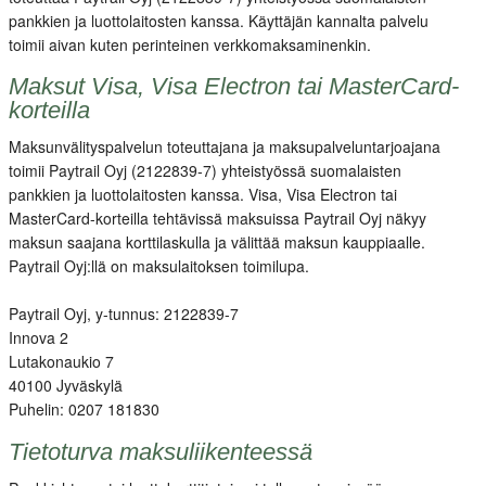
pankkien ja luottolaitosten kanssa. Käyttäjän kannalta palvelu
toimii aivan kuten perinteinen verkkomaksaminenkin.
Maksut Visa, Visa Electron tai MasterCard-
korteilla
Maksunvälityspalvelun toteuttajana ja maksupalveluntarjoajana
toimii Paytrail Oyj (2122839-7) yhteistyössä suomalaisten
pankkien ja luottolaitosten kanssa. Visa, Visa Electron tai
MasterCard-korteilla tehtävissä maksuissa Paytrail Oyj näkyy
maksun saajana korttilaskulla ja välittää maksun kauppiaalle.
Paytrail Oyj:llä on maksulaitoksen toimilupa.
Paytrail Oyj, y-tunnus: 2122839-7
Innova 2
Lutakonaukio 7
40100 Jyväskylä
Puhelin: 0207 181830
Tietoturva maksuliikenteessä