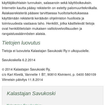
käyttäjäkohtaisin tunnuksin, salasanoin sekä käyttöoikeuksin.
Internetin kautta pääsy rekisteriin on estetty palomuuritekniikalla.
Asiakasrekisteriä pääsee tarvittaessa huoltotarkoituksessa
käyttämään rekisteriä keräävän ohjelmiston huollosta ja
toimivuudesta vastaava taho. Henkilöt, jotka käsittelevät tietoja
ovat henkilötietolain mukaisen vaitiolovelvollisuuden ja
rangaistussäännösten alaisia.
Tietojen luovutus
Tietoja ei luovuteta Kalastajan Savukoski Ry:n ulkopuolelle.
Savukoskella 6.2.2014
© 2014 Kalastajan Savukoski Ry,
c/o Kari Kivelä, Vannetie 1 B7, 90810 Kiviniemi, p. 0400 580109
Viimeisin päivitys 11.8.2014
Kalastajan Savukoski