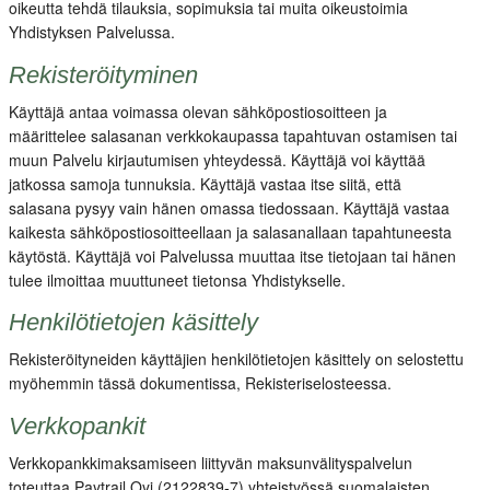
oikeutta tehdä tilauksia, sopimuksia tai muita oikeustoimia
Yhdistyksen Palvelussa.
Rekisteröityminen
Käyttäjä antaa voimassa olevan sähköpostiosoitteen ja
määrittelee salasanan verkkokaupassa tapahtuvan ostamisen tai
muun Palvelu kirjautumisen yhteydessä. Käyttäjä voi käyttää
jatkossa samoja tunnuksia. Käyttäjä vastaa itse siitä, että
salasana pysyy vain hänen omassa tiedossaan. Käyttäjä vastaa
kaikesta sähköpostiosoitteellaan ja salasanallaan tapahtuneesta
käytöstä. Käyttäjä voi Palvelussa muuttaa itse tietojaan tai hänen
tulee ilmoittaa muuttuneet tietonsa Yhdistykselle.
Henkilötietojen käsittely
Rekisteröityneiden käyttäjien henkilötietojen käsittely on selostettu
myöhemmin tässä dokumentissa, Rekisteriselosteessa.
Verkkopankit
Verkkopankkimaksamiseen liittyvän maksunvälityspalvelun
toteuttaa Paytrail Oyj (2122839-7) yhteistyössä suomalaisten