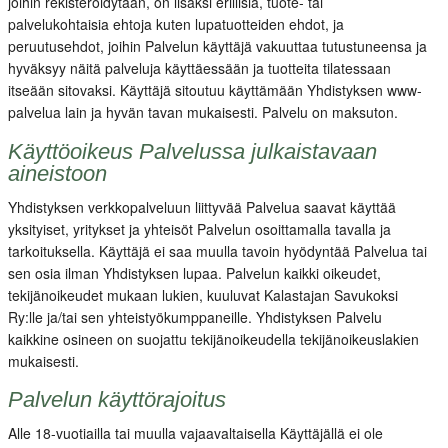
joihin rekisteröidytään, on lisäksi erillisiä, tuote- tai
palvelukohtaisia ehtoja kuten lupatuotteiden ehdot, ja
peruutusehdot, joihin Palvelun käyttäjä vakuuttaa tutustuneensa ja
hyväksyy näitä palveluja käyttäessään ja tuotteita tilatessaan
itseään sitovaksi. Käyttäjä sitoutuu käyttämään Yhdistyksen www-
palvelua lain ja hyvän tavan mukaisesti. Palvelu on maksuton.
Käyttöoikeus Palvelussa julkaistavaan
aineistoon
Yhdistyksen verkkopalveluun liittyvää Palvelua saavat käyttää
yksityiset, yritykset ja yhteisöt Palvelun osoittamalla tavalla ja
tarkoituksella. Käyttäjä ei saa muulla tavoin hyödyntää Palvelua tai
sen osia ilman Yhdistyksen lupaa. Palvelun kaikki oikeudet,
tekijänoikeudet mukaan lukien, kuuluvat Kalastajan Savukoksi
Ry:lle ja/tai sen yhteistyökumppaneille. Yhdistyksen Palvelu
kaikkine osineen on suojattu tekijänoikeudella tekijänoikeuslakien
mukaisesti.
Palvelun käyttörajoitus
Alle 18-vuotiailla tai muulla vajaavaltaisella Käyttäjällä ei ole