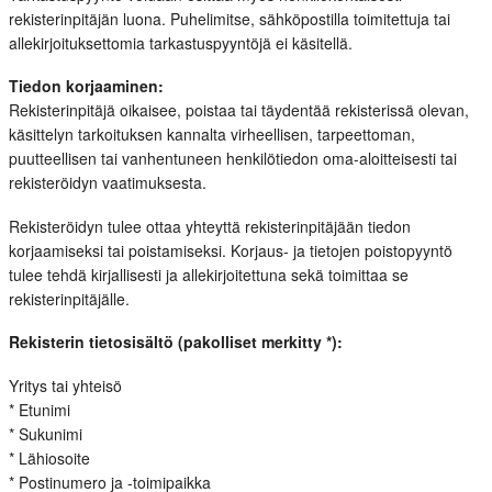
rekisterinpitäjän luona. Puhelimitse, sähköpostilla toimitettuja tai
allekirjoituksettomia tarkastuspyyntöjä ei käsitellä.
Tiedon korjaaminen:
Rekisterinpitäjä oikaisee, poistaa tai täydentää rekisterissä olevan,
käsittelyn tarkoituksen kannalta virheellisen, tarpeettoman,
puutteellisen tai vanhentuneen henkilötiedon oma-aloitteisesti tai
rekisteröidyn vaatimuksesta.
Rekisteröidyn tulee ottaa yhteyttä rekisterinpitäjään tiedon
korjaamiseksi tai poistamiseksi. Korjaus- ja tietojen poistopyyntö
tulee tehdä kirjallisesti ja allekirjoitettuna sekä toimittaa se
rekisterinpitäjälle.
Rekisterin tietosisältö (pakolliset merkitty *):
Yritys tai yhteisö
* Etunimi
* Sukunimi
* Lähiosoite
* Postinumero ja -toimipaikka