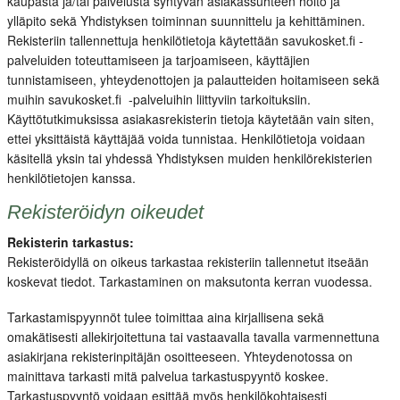
kaupasta ja/tai palvelusta syntyvän asiakassuhteen hoito ja
ylläpito sekä Yhdistyksen toiminnan suunnittelu ja kehittäminen.
Rekisteriin tallennettuja henkilötietoja käytettään savukosket.fi -
palveluiden toteuttamiseen ja tarjoamiseen, käyttäjien
tunnistamiseen, yhteydenottojen ja palautteiden hoitamiseen sekä
muihin savukosket.fi -palveluihin liittyviin tarkoituksiin.
Käyttötutkimuksissa asiakasrekisterin tietoja käytetään vain siten,
ettei yksittäistä käyttäjää voida tunnistaa. Henkilötietoja voidaan
käsitellä yksin tai yhdessä Yhdistyksen muiden henkilörekisterien
henkilötietojen kanssa.
Rekisteröidyn oikeudet
Rekisterin tarkastus:
Rekisteröidyllä on oikeus tarkastaa rekisteriin tallennetut itseään
koskevat tiedot. Tarkastaminen on maksutonta kerran vuodessa.
Tarkastamispyynnöt tulee toimittaa aina kirjallisena sekä
omakätisesti allekirjoitettuna tai vastaavalla tavalla varmennettuna
asiakirjana rekisterinpitäjän osoitteeseen. Yhteydenotossa on
mainittava tarkasti mitä palvelua tarkastuspyyntö koskee.
Tarkastuspyyntö voidaan esittää myös henkilökohtaisesti